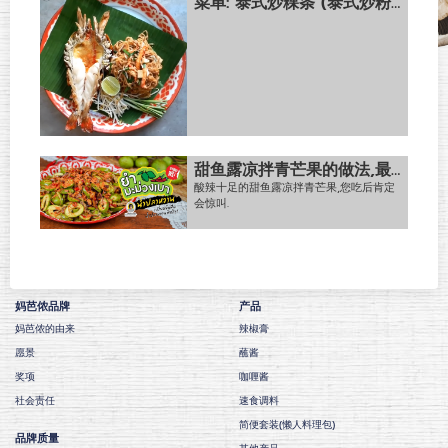
菜单: 泰式炒粿条 (泰式炒粉酱及玄米粉Lazy Set)
甜鱼露凉拌青芒果的做法,最开胃爽口的一道凉拌菜
酸辣十足的甜鱼露凉拌青芒果,您吃后肯定
会惊叫.
妈芭侬品牌
产品
妈芭侬的由来
辣椒膏
愿景
蘸酱
奖项
咖喱酱
社会责任
速食调料
简便套装(懒人料理包)
品牌质量