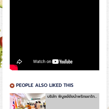
PEOPLE ALSO LIKED THIS
บริษัท พิบูลย์ชัยน้ำพริกเผาไทยแม่ประนอม จำกัด ร่วมลงนามถวายพระพร สมเด็จพระเจ้าลูกเธอ เจ้าฟ้าพัชรกิติยาภา นเรนทิราเทพยวดี กรมหลวงราชสาริณีสิริพัชร มหาวัชรราชธิดา ณ โรงพยาบาลจุฬาลงกรณ์ สภากาชาดไทย