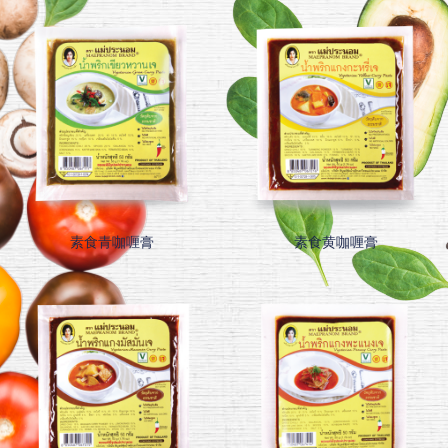
素食青咖喱膏
素食黄咖喱膏