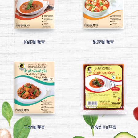
帕能咖喱膏
酸辣咖喱膏
干炒咖喱膏
素食红咖喱膏