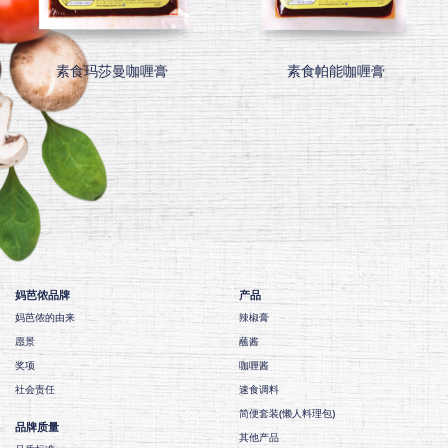
素食玛莎曼咖喱膏
素食帕能咖喱膏
妈芭侬品牌
产品
妈芭侬的由来
辣椒膏
愿景
蘸酱
奖项
咖喱酱
社会责任
速食调料
简便套装(懒人料理包)
品牌质量
其他产品