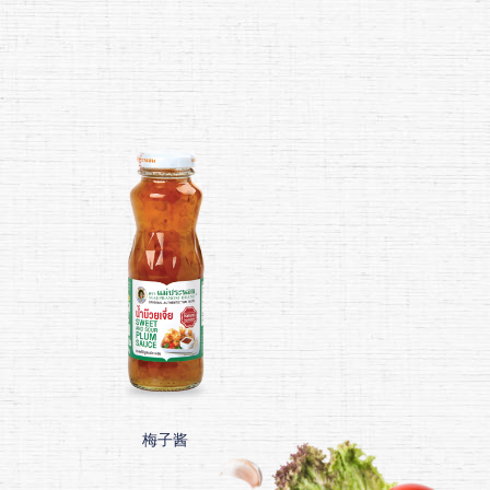
梅子酱
火锅酱