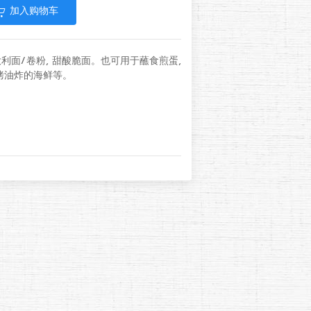
加入购物车
大利面/卷粉, 甜酸脆面。也可用于蘸食煎蛋,
烘烤油炸的海鲜等。