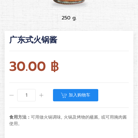
250 g.
广东式火锅酱
30.00
฿
加入购物车
食用方法：
可用做火锅调味, 火锅及烤物的蘸酱, 或可用腌肉酱
使用。