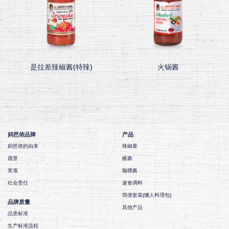
是拉差辣椒酱(特辣)
火锅酱
妈芭侬品牌
产品
妈芭侬的由来
辣椒膏
愿景
蘸酱
奖项
咖喱酱
社会责任
速食调料
简便套装(懒人料理包)
品牌质量
其他产品
品质标准
生产标准流程