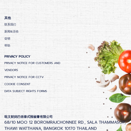
其他
联系我们
新闻&活动
促销
帮助
PRIVACY POLICY
PRIVACY NOTICE FOR CUSTOMERS AND
VENDORS
PRIVACY NOTICE FOR CCTV
COOKIE CONSENT
DATA SUBJECT RIGHTS FORMS
吡文财妈巴侬泰式辣椒膏有限公司
68/10 MOO 12 BOROMRAJCHONNEE RD., SALA THAMMASOP,
THAWI WATTHANA, BANGKOK 10170 THAILAND