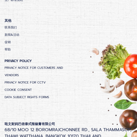
其他
联系我们
新闻&活动
促销
帮助
PRIVACY POLICY
PRIVACY NOTICE FOR CUSTOMERS AND
VENDORS
PRIVACY NOTICE FOR CCTV
COOKIE CONSENT
DATA SUBJECT RIGHTS FORMS
吡文财妈巴侬泰式辣椒膏有限公司
68/10 MOO 12 BOROMRAJCHONNEE RD., SALA THAMMASOP,
THAWI WATTHANA, BANGKOK 10170 THAILAND