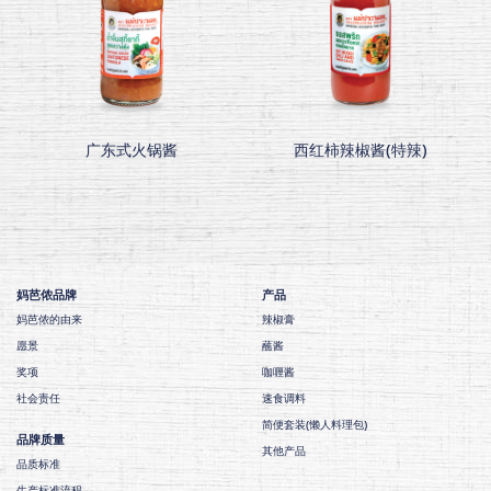
广东式火锅酱
西红柿辣椒酱(特辣)
妈芭侬品牌
产品
妈芭侬的由来
辣椒膏
愿景
蘸酱
奖项
咖喱酱
社会责任
速食调料
简便套装(懒人料理包)
品牌质量
其他产品
品质标准
生产标准流程