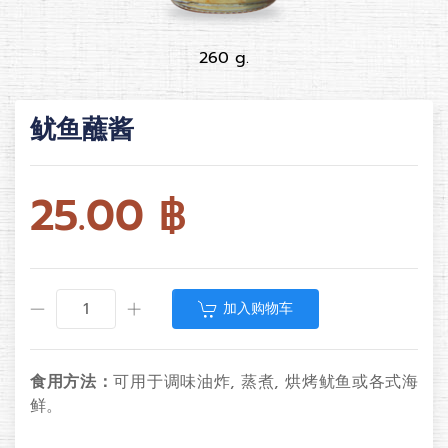
260 g.
鱿鱼蘸酱
25.00
฿
加入购物车
食用方法：
可用于调味油炸, 蒸煮, 烘烤鱿鱼或各式海
鲜。