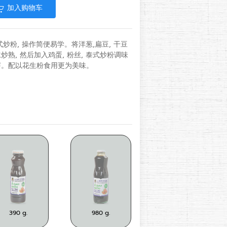
加入购物车
炒粉, 操作简便易学。将洋葱,扁豆, 干豆
炒熟, 然后加入鸡蛋, 粉丝, 泰式炒粉调味
芽。配以花生粉食用更为美味。
 g.
390 g.
980 g.