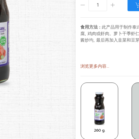
食用方法 :
此产品用于制作泰式
腐, 鸡肉或虾肉。萝卜干季虾仁
酱炒均, 最后再加入韭菜和豆
浏览更多内容...
390
260 g.