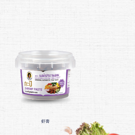
虾膏
鱼粉末