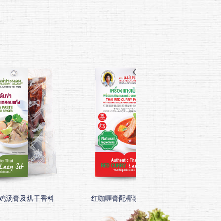
鸡汤膏及烘干香料
红咖喱膏配椰浆粉及烘干香料
海