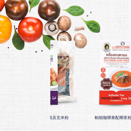
料
泰式炒粉酱及玄米粉
帕能咖喱膏配椰浆