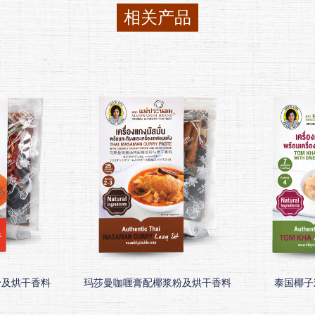
相关产品
粉及烘干香料
玛莎曼咖喱膏配椰浆粉及烘干香料
泰国椰子