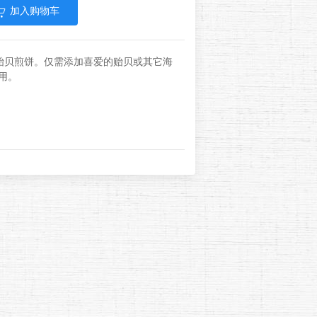
加入购物车
贻贝煎饼。仅需添加喜爱的贻贝或其它海
食用。