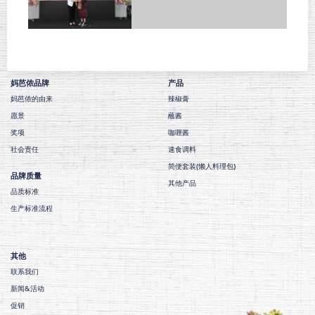
妈芭侬品牌
产品
妈芭侬的由来
辣椒膏
愿景
蘸酱
奖项
咖喱酱
社会责任
速食调料
简便套装(懒人料理包)
品牌质量
其他产品
品质标准
生产标准流程
其他
联系我们
新闻&活动
促销