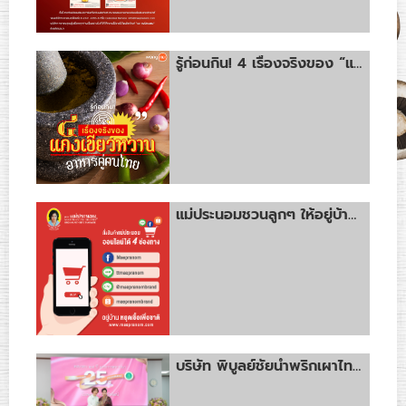
รู้ก่อนกิน! 4 เรื่องจริงของ “แกงเขียวหวาน”
แม่ประนอมชวนลูกๆ ให้อยู่บ้าน แล้วมาช้อปกับสินค้า ตราแม่ประนอม
บริษัท พิบูลย์ชัยน้ำพริกเผาไทยแม่ประนอม จำกัด เข้ารับโล่เกียรติคุณจากโรงพยาบาลราชพิพัฒน์