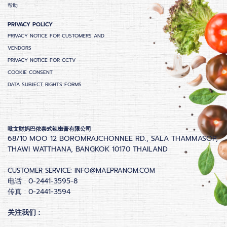
帮助
PRIVACY POLICY
PRIVACY NOTICE FOR CUSTOMERS AND
VENDORS
PRIVACY NOTICE FOR CCTV
COOKIE CONSENT
DATA SUBJECT RIGHTS FORMS
吡文财妈巴侬泰式辣椒膏有限公司
68/10 MOO 12 BOROMRAJCHONNEE RD., SALA THAMMASOP,
THAWI WATTHANA, BANGKOK 10170 THAILAND
CUSTOMER SERVICE:
INFO@MAEPRANOM.COM
电话 : 0-2441-3595-8
传真 : 0-2441-3594
关注我们 :