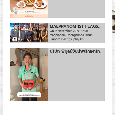
MAEPRANOM 1ST FLAGSHIP STORE AT ICONSIAM G FLOOR
On 9 November 2019, Khun
Maepranom Daengsupha, Khun
Siriporn Daengsupha, Kh...
บริษัท พิบูลย์ชัยน้ำพริกเผาไทยแม่ประนอม ขอแสดงความภาคภูมิใจเป็นอย่างยิ่งที่ได้มีส่วนร่วมในการส่งเสริมและสนับสนุนนักกีฬาทีมชาติไทย ในการแข่งขันกีฬาโอลิมปิก ครั้งที่ 33 ณ กรุงปารีส สาธารณรัฐฝรั่งเศส