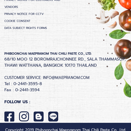
VENDORS
PRIVACY NOTICE FOR CCTV
COOKIE CONSENT
DATA SUBJECT RIGHTS FORMS
PHIBOONCHAI MAEPRANOM THAI CHILI PASTE CO., LTD.
68/10 MOO 12 BOROMRAJCHONNEE RD., SALA THAMMASOP,
THAWI WATTHANA, BANGKOK 10170 THAILAND
CUSTOMER SERVICE:
INFO@MAEPRANOM.COM
Tel : 0-2441-3595-8
Fax : 0-2441-3594
FOLLOW US :
Copyright 2019 Phiboonchai Maepranom Thai Chili Paste Co., Ltd.