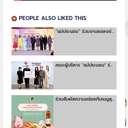
PEOPLE ALSO LIKED THIS
“แม่ประนอม” ร่วมงานแถลงข่าว “งานออกร้านคณะภริยาทูต ครั้งที่ 57” รายได้ทั้งหมดทูลเกล้าฯ ถวายโดยเสด็จพระราชกุศลบำรุงสภากาชาดไทย
คณะผู้บริหาร "แม่ประนอม" ร่วมส่งมอบเงินบริจาคให้แก่สภากาชาดไทย จากการออกร้านจำหน่ายผลิตภัณฑ์ในงานกาชาดประจำปี 2568
ร่วมสัมผัสความอร่อยกับเมนูสุดพิเศษจากผลิตภัณฑ์ ตราแม่ประนอม ในงาน “เทศกาลน้ำมันเมล็ดคามีเลีย ภัทรพัฒน์ ประจำปี 2568”