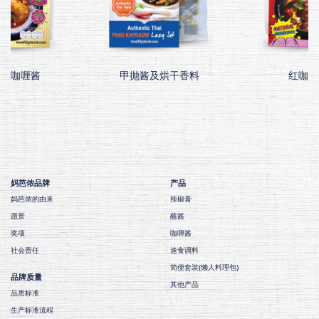
莎曼咖喱酱
甲抛酱及烘干香料
红咖喱
妈芭侬品牌
产品
妈芭侬的由来
辣椒膏
愿景
蘸酱
奖项
咖喱酱
社会责任
速食调料
简便套装(懒人料理包)
品牌质量
其他产品
品质标准
生产标准流程