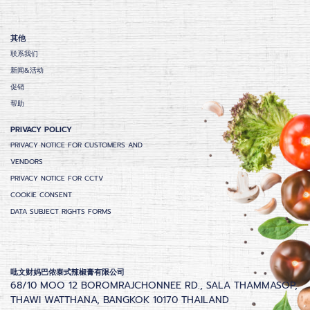
其他
联系我们
新闻&活动
促销
帮助
PRIVACY POLICY
PRIVACY NOTICE FOR CUSTOMERS AND
VENDORS
PRIVACY NOTICE FOR CCTV
COOKIE CONSENT
DATA SUBJECT RIGHTS FORMS
吡文财妈巴侬泰式辣椒膏有限公司
68/10 MOO 12 BOROMRAJCHONNEE RD., SALA THAMMASOP,
THAWI WATTHANA, BANGKOK 10170 THAILAND