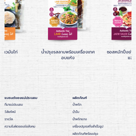
ำข้าวมันไก่
น้ำปรุงรสลาบพร้อมเครื่องเทศ
ซอสหมักปิ้งย่าง
อบแห้ง
แจ่ว
แบรนด์ของแม่ประนอม
ผลิตภัณฑ์
ที่มาแม่ประนอม
น้ำพริก
วิสัยทัศน์
น้ำจิ้ม
รางวัล
น้ำพริกแกง
ความรับผิดชอบต่อสังคม
เครื่องปรุงรสกึ่งสำเร็จรูป
ผลิตภัณฑ์พร้อมปรุง