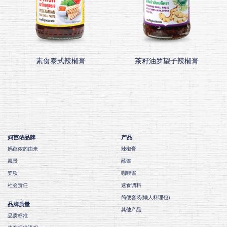
素食泰式辣椒膏
茶籽油罗望子辣椒膏
妈芭侬品牌
产品
妈芭侬的由来
辣椒膏
愿景
蘸酱
奖项
咖喱酱
社会责任
速食调料
简便套装(懒人料理包)
品牌质量
其他产品
品质标准