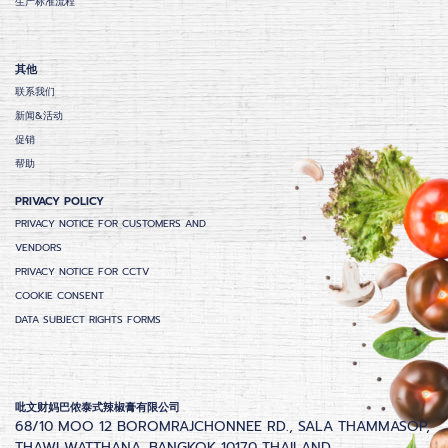
生产标准流程
其他
联系我们
新闻&活动
促销
帮助
PRIVACY POLICY
PRIVACY NOTICE FOR CUSTOMERS AND
VENDORS
PRIVACY NOTICE FOR CCTV
COOKIE CONSENT
DATA SUBJECT RIGHTS FORMS
吡文财妈巴侬泰式辣椒膏有限公司
68/10 MOO 12 BOROMRAJCHONNEE RD., SALA THAMMASOP,
THAWI WATTHANA, BANGKOK 10170 THAILAND