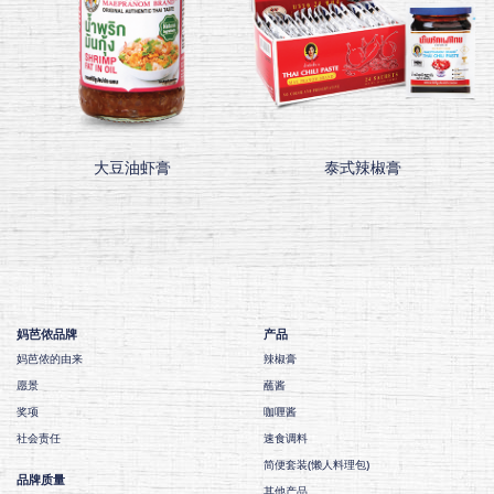
大豆油虾膏
泰式辣椒膏
妈芭侬品牌
产品
妈芭侬的由来
辣椒膏
愿景
蘸酱
奖项
咖喱酱
社会责任
速食调料
简便套装(懒人料理包)
品牌质量
其他产品