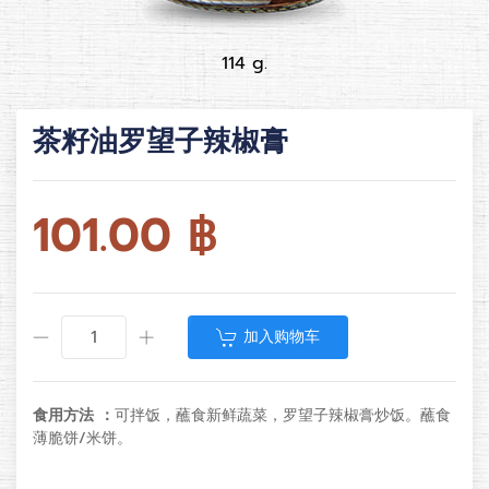
114 g.
茶籽油罗望子辣椒膏
101.00
฿
加入购物车
食用方法 ：
可拌饭，蘸食新鲜蔬菜，罗望子辣椒膏炒饭。蘸食
薄脆饼/米饼。