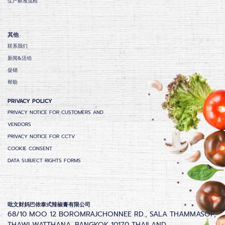
生产标准流程
其他
联系我们
新闻&活动
促销
帮助
PRIVACY POLICY
PRIVACY NOTICE FOR CUSTOMERS AND
VENDORS
PRIVACY NOTICE FOR CCTV
COOKIE CONSENT
DATA SUBJECT RIGHTS FORMS
吡文财妈巴侬泰式辣椒膏有限公司
68/10 MOO 12 BOROMRAJCHONNEE RD., SALA THAMMASOP,
THAWI WATTHANA, BANGKOK 10170 THAILAND