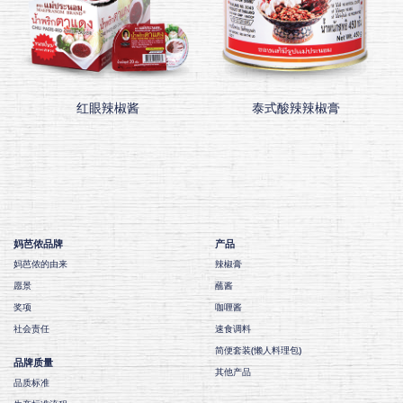
红眼辣椒酱
泰式酸辣辣椒膏
妈芭侬品牌
产品
妈芭侬的由来
辣椒膏
愿景
蘸酱
奖项
咖喱酱
社会责任
速食调料
简便套装(懒人料理包)
品牌质量
其他产品
品质标准