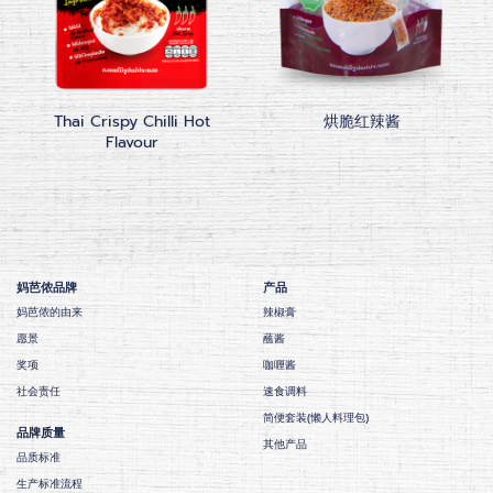
Thai Crispy Chilli Hot
烘脆红辣酱
Flavour
妈芭侬品牌
产品
妈芭侬的由来
辣椒膏
愿景
蘸酱
奖项
咖喱酱
社会责任
速食调料
简便套装(懒人料理包)
品牌质量
其他产品
品质标准
生产标准流程