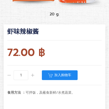
20 g.
虾味辣椒酱
72.00
฿
加入购物车
食用方法 ：
可拌饭，及蘸食新鲜/水煮蔬菜。