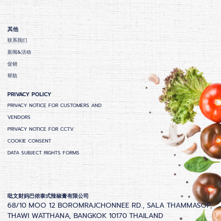
其他
联系我们
新闻&活动
促销
帮助
PRIVACY POLICY
PRIVACY NOTICE FOR CUSTOMERS AND
VENDORS
PRIVACY NOTICE FOR CCTV
COOKIE CONSENT
DATA SUBJECT RIGHTS FORMS
吡文财妈巴侬泰式辣椒膏有限公司
68/10 MOO 12 BOROMRAJCHONNEE RD., SALA THAMMASOP,
THAWI WATTHANA, BANGKOK 10170 THAILAND