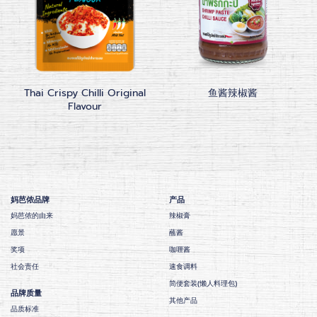
Thai Crispy Chilli Original
鱼酱辣椒酱
Flavour
妈芭侬品牌
产品
妈芭侬的由来
辣椒膏
愿景
蘸酱
奖项
咖喱酱
社会责任
速食调料
简便套装(懒人料理包)
品牌质量
其他产品
品质标准