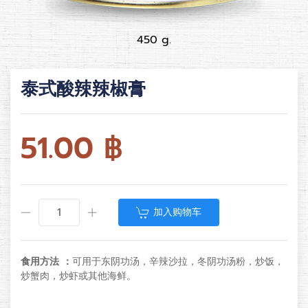
450 g.
泰式酸辣辣椒膏
51.00
฿
加入购物车
食用方法 ：
可用于东阴功汤，辛辣沙拉，冬阴功汤粉，炒饭，
炒蟹肉，炒虾或其他海鲜。