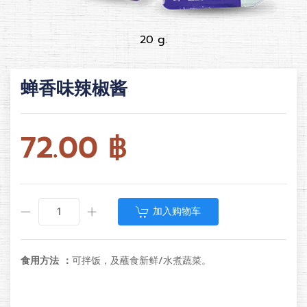
20 g.
蝉香味辣椒酱
72.00
฿
加入购物车
食用方法 ：
可拌饭，及蘸食新鲜/水煮蔬菜。