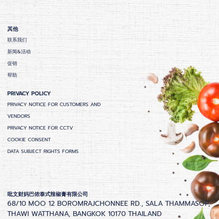
其他
联系我们
新闻&活动
促销
帮助
PRIVACY POLICY
PRIVACY NOTICE FOR CUSTOMERS AND
VENDORS
PRIVACY NOTICE FOR CCTV
COOKIE CONSENT
DATA SUBJECT RIGHTS FORMS
吡文财妈巴侬泰式辣椒膏有限公司
68/10 MOO 12 BOROMRAJCHONNEE RD., SALA THAMMASOP,
THAWI WATTHANA, BANGKOK 10170 THAILAND