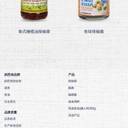
泰式橄榄油辣椒膏
鱼味辣椒酱
妈芭侬品牌
产品
妈芭侬的由来
辣椒膏
愿景
蘸酱
奖项
咖喱酱
社会责任
速食调料
简便套装(懒人料理包)
品牌质量
其他产品
品质标准
生产标准流程