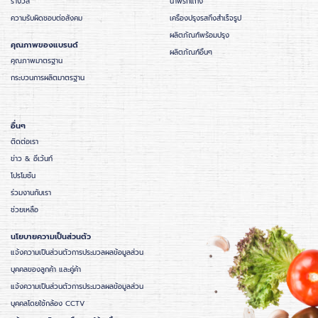
รางวัล
น้ำพริกแกง
ความรับผิดชอบต่อสังคม
เครื่องปรุงรสกึ่งสำเร็จรูป
ผลิตภัณฑ์พร้อมปรุง
คุณภาพของแบรนด์
ผลิตภัณฑ์อื่นๆ
คุณภาพมาตรฐาน
กระบวนการผลิตมาตรฐาน
อื่นๆ
ติดต่อเรา
ข่าว & อีเว้นท์
โปรโมชั่น
ร่วมงานกับเรา
ช่วยเหลือ
นโยบายความเป็นส่วนตัว
แจ้งความเป็นส่วนตัวการประมวลผลข้อมูลส่วน
บุคคลของลูกค้า และคู่ค้า
แจ้งความเป็นส่วนตัวการประมวลผลข้อมูลส่วน
บุคคลโดยใช้กล้อง CCTV