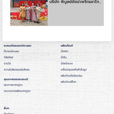
บริษัท พิบูลย์ชัยน้ำพริกเผาไทยแม่ประนอม จำกัด ร่วมงานออกร้านคณะภริยาทูต ครั้งที่ 57 รายได้ทั้งหมดมอบให้สภากาชาดไทย
แบรนด์ของแม่ประนอม
ผลิตภัณฑ์
ที่มาแม่ประนอม
น้ำพริก
วิสัยทัศน์
น้ำจิ้ม
รางวัล
น้ำพริกแกง
ความรับผิดชอบต่อสังคม
เครื่องปรุงรสกึ่งสำเร็จรูป
ผลิตภัณฑ์พร้อมปรุง
คุณภาพของแบรนด์
ผลิตภัณฑ์อื่นๆ
คุณภาพมาตรฐาน
กระบวนการผลิตมาตรฐาน
อื่นๆ