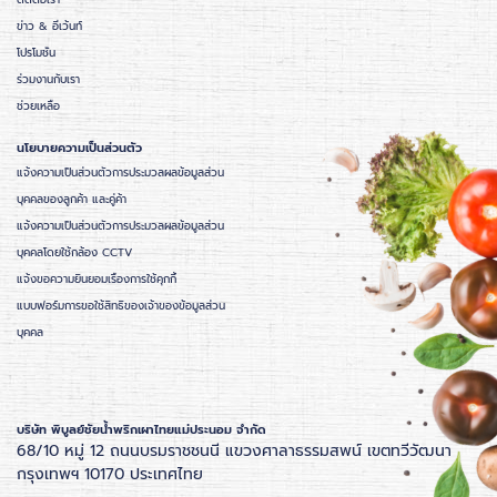
ติดต่อเรา
ข่าว & อีเว้นท์
โปรโมชั่น
ร่วมงานกับเรา
ช่วยเหลือ
นโยบายความเป็นส่วนตัว
แจ้งความเป็นส่วนตัวการประมวลผลข้อมูลส่วน
บุคคลของลูกค้า และคู่ค้า
แจ้งความเป็นส่วนตัวการประมวลผลข้อมูลส่วน
บุคคลโดยใช้กล้อง CCTV
แจ้งขอความยินยอมเรื่องการใช้คุกกี้
แบบฟอร์มการขอใช้สิทธิของเจ้าของข้อมูลส่วน
บุคคล
บริษัท พิบูลย์ชัยน้ำพริกเผาไทยแม่ประนอม จำกัด
68/10 หมู่ 12 ถนนบรมราชชนนี แขวงศาลาธรรมสพน์ เขตทวีวัฒนา
กรุงเทพฯ 10170 ประเทศไทย