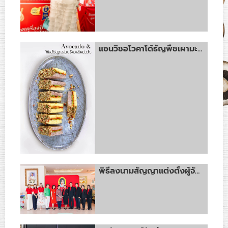
แซนวิชอโวคาโด้ธัญพืชเผามะกอก
พิธีลงนามสัญญาแต่งตั้งผู้จัดจำหน่าย ระหว่าง บริษัท พิบูลย์ชัยน้ำพริกเผาไทยแม่ประนอม จำกัด และ ห้างหุ้นส่วนจำกัด ซันนี่กรุ๊ปลพบุรี