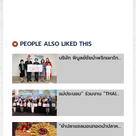
PEOPLE ALSO LIKED THIS
บริษัท พิบูลย์ชัยน้ำพริกเผาไทยแม่ประนอม จำกัด มอบรายได้บริจาคสภากาชาดไทยเมื่อวันที่ 29 มกราคม พ.ศ. 2567
แม่ประนอม” ร่วมงาน “THAILAND LUCKY LANDING” และ “สุขทันที..ที่เที่ยวไทย สุขไปกันใหญ่ที่บิ๊กซี”
“ยำปลาแซลมอนทอดน้ำปลาหวาน” เมนูปลา ทำง่าย กินได้ทั้งครอบครัว!