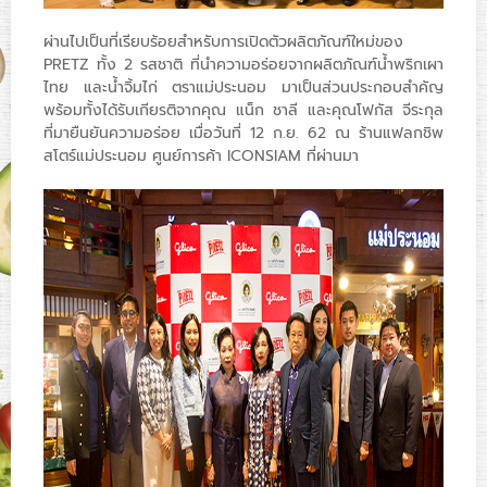
ผ่านไปเป็นที่เรียบร้อยสำหรับการเปิดตัวผลิตภัณฑ์ใหม่ของ
PRETZ ทั้ง 2 รสชาติ ที่นำความอร่อยจากผลิตภัณฑ์น้ำพริกเผา
ไทย และน้ำจิ้มไก่ ตราแม่ประนอม มาเป็นส่วนประกอบสำคัญ
พร้อมทั้งได้รับเกียรติจากคุณ แน็ก ชาลี และคุณโฟกัส จีระกุล
ที่มายืนยันความอร่อย เมื่อวันที่ 12 ก.ย. 62 ณ ร้านแฟลกชิพ
สโตร์แม่ประนอม ศูนย์การค้า ICONSIAM ที่ผ่านมา