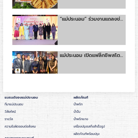
“แม่ประนอม” ร่วมงานแถลงข่าว “งานออกร้านคณะภริยาทูต ครั้งที่ 57” รายได้ทั้งหมดทูลเกล้าฯ ถวายโดยเสด็จพระราชกุศลบำรุงสภากาชาดไทย
แม่ประนอม เปิดแฟล็กชิพสโตร์ ณ ไอคอนสยาม ชั้น G เป็นสาขาแรก
แบรนด์ของแม่ประนอม
ผลิตภัณฑ์
ที่มาแม่ประนอม
น้ำพริก
วิสัยทัศน์
น้ำจิ้ม
รางวัล
น้ำพริกแกง
ความรับผิดชอบต่อสังคม
เครื่องปรุงรสกึ่งสำเร็จรูป
ผลิตภัณฑ์พร้อมปรุง