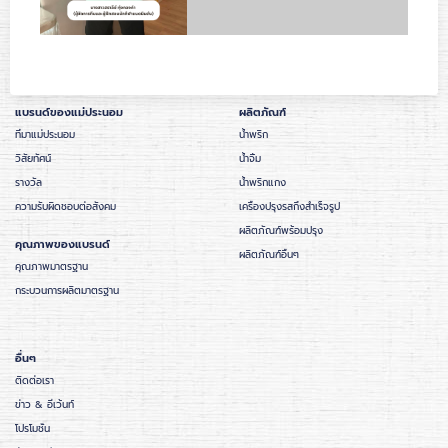
แบรนด์ของแม่ประนอม
ผลิตภัณฑ์
ที่มาแม่ประนอม
น้ำพริก
วิสัยทัศน์
น้ำจิ้ม
รางวัล
น้ำพริกแกง
ความรับผิดชอบต่อสังคม
เครื่องปรุงรสกึ่งสำเร็จรูป
ผลิตภัณฑ์พร้อมปรุง
คุณภาพของแบรนด์
ผลิตภัณฑ์อื่นๆ
คุณภาพมาตรฐาน
กระบวนการผลิตมาตรฐาน
อื่นๆ
ติดต่อเรา
ข่าว & อีเว้นท์
โปรโมชั่น