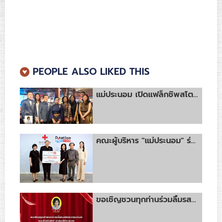
PEOPLE ALSO LIKED THIS
แม่ประนอม เปิดแฟล็กชิพสโตร์ ณ ไอคอนสยาม ชั้น G เป็นสาขาแรก
คณะผู้บริหาร "แม่ประนอม" ร่วมส่งมอบเงินบริจาคให้แก่สภากาชาดไทย จากการออกร้านจำหน่ายผลิตภัณฑ์ในงานกาชาดประจำปี 2568
ขอเชิญชวนทุกท่านร่วมลิ้มรสความอร่อยพร้อมดีลเด็ดจากสินค้าตราแม่ประนอม! ในงาน Money Expo 2025 Bangkok