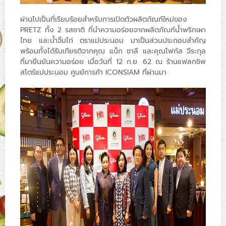
ผ่านไปเป็นที่เรียบร้อยสำหรับการเปิดตัวผลิตภัณฑ์ใหม่ของ
PRETZ ทั้ง 2 รสชาติ ที่นำความอร่อยจากผลิตภัณฑ์น้ำพริกเผา
ไทย และน้ำจิ้มไก่ ตราแม่ประนอม มาเป็นส่วนประกอบสำคัญ
พร้อมทั้งได้รับเกียรติจากคุณ แน็ก ชาลี และคุณโฟกัส จีระกุล
ที่มายืนยันความอร่อย เมื่อวันที่ 12 ก.ย. 62 ณ ร้านแฟลกชิพ
สโตร์แม่ประนอม ศูนย์การค้า ICONSIAM ที่ผ่านมา