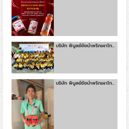
บริษัท พิบูลย์ชัยน้ำพริกเผาไทยแม่ประนอม จำกัด" ร่วมแบ่งปันความสุขและส่งต่อรอยยิ้มให้กับน้องๆ ผู้ด้อยโอกาสจากทั่วประเทศใน “โครงการแด่น้องผู้มีความหวัง ครั้งที่ 32
บริษัท พิบูลย์ชัยน้ำพริกเผาไทยแม่ประนอม ขอแสดงความภาคภูมิใจเป็นอย่างยิ่งที่ได้มีส่วนร่วมในการส่งเสริมและสนับสนุนนักกีฬาทีมชาติไทย ในการแข่งขันกีฬาโอลิมปิก ครั้งที่ 33 ณ กรุงปารีส สาธารณรัฐฝรั่งเศส