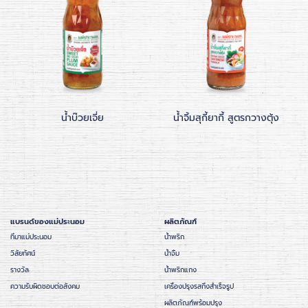
น้ำบ๊วยเจี่ย
น้ำจิ้มสุกี้ยากี้ สูตรกวางตุ้ง
แบรนด์ของแม่ประนอม
ผลิตภัณฑ์
ที่มาแม่ประนอม
น้ำพริก
วิสัยทัศน์
น้ำจิ้ม
รางวัล
น้ำพริกแกง
ความรับผิดชอบต่อสังคม
เครื่องปรุงรสกึ่งสำเร็จรูป
ผลิตภัณฑ์พร้อมปรุง