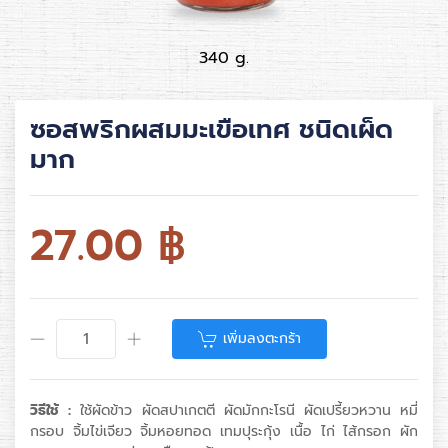
340 g.
ซอสพริกผสมมะเขือเทศ ชนิดเผ็ด
มาก
27.00
฿
เพิ่มลงตะกร้า
วิธีใช้ :
ใช้ผัดข้าว ผัดสปาเกตตี ผัดมักกะโรนี ผัดเปรี้ยวหวาน หมี่
กรอบ จิ้มไข่เจียว จิ้มหอยทอด เทมปุระกุ้ง เนื้อ ไก่ ไส้กรอก ผัก