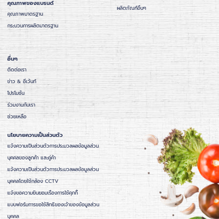
คุณภาพของแบรนด์
ผลิตภัณฑ์อื่นๆ
คุณภาพมาตรฐาน
กระบวนการผลิตมาตรฐาน
อื่นๆ
ติดต่อเรา
ข่าว & อีเว้นท์
โปรโมชั่น
ร่วมงานกับเรา
ช่วยเหลือ
นโยบายความเป็นส่วนตัว
แจ้งความเป็นส่วนตัวการประมวลผลข้อมูลส่วน
บุคคลของลูกค้า และคู่ค้า
แจ้งความเป็นส่วนตัวการประมวลผลข้อมูลส่วน
บุคคลโดยใช้กล้อง CCTV
แจ้งขอความยินยอมเรื่องการใช้คุกกี้
แบบฟอร์มการขอใช้สิทธิของเจ้าของข้อมูลส่วน
บุคคล