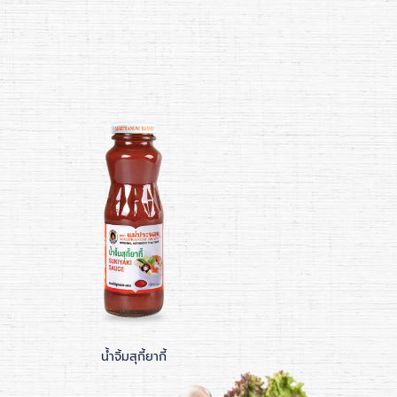
น้ำจิ้มสุกี้ยากี้
น้ำจิ้มไก่สูตรน้ำผึ