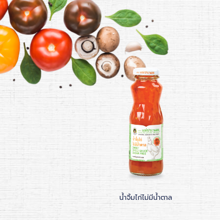
ปลาหวานสูตรเผ็ดน้อย
น้ำจิ้มไก่ไม่มีน้ำตาล