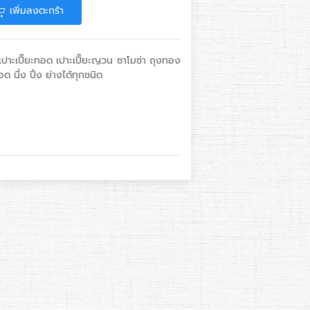
เพิ่มลงตะกร้า
ิด เปาะเปี๊ยะทอด เปาะเปี๊ยะญวน ซาโมซ่า ถุงทอง
 นึ่ง ปิ้ง ย่างได้ทุกชนิด