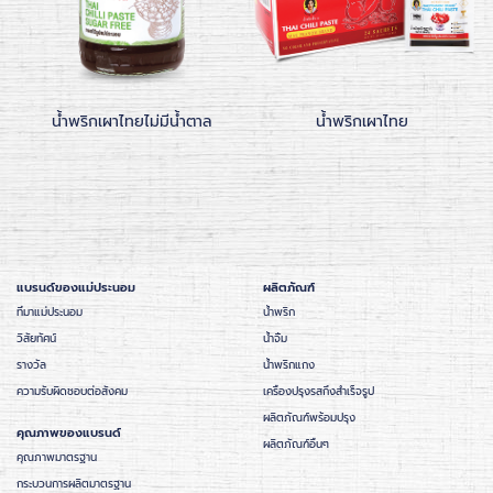
น้ำพริกเผาไทยไม่มีน้ำตาล
น้ำพริกเผาไทย
แบรนด์ของแม่ประนอม
ผลิตภัณฑ์
ที่มาแม่ประนอม
น้ำพริก
วิสัยทัศน์
น้ำจิ้ม
รางวัล
น้ำพริกแกง
ความรับผิดชอบต่อสังคม
เครื่องปรุงรสกึ่งสำเร็จรูป
ผลิตภัณฑ์พร้อมปรุง
คุณภาพของแบรนด์
ผลิตภัณฑ์อื่นๆ
คุณภาพมาตรฐาน
กระบวนการผลิตมาตรฐาน