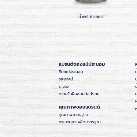
น้ำพริกกะปิ
น้ำพริกไทยแท้
แบรนด์ของแม่ประนอม
ที่มาแม่ประนอม
น
วิสัยทัศน์
น
รางวัล
ความรับผิดชอบต่อสังคม
เ
คุณภาพของแบรนด์
ผ
คุณภาพมาตรฐาน
กระบวนการผลิตมาตรฐาน