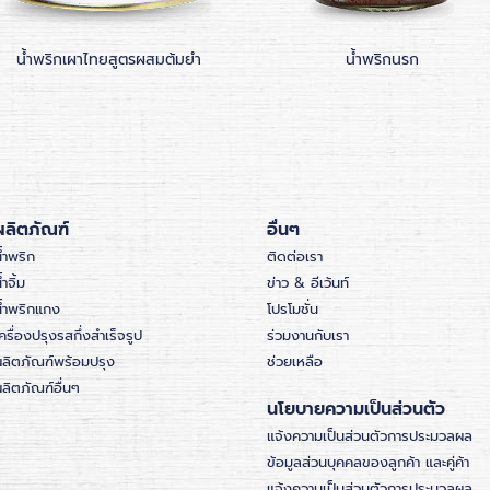
น้ำพริกเผาไทยสูตรผสมต้มยำ
น้ำพริกนรก
ผลิตภัณฑ์
อื่นๆ
้ำพริก
ติดต่อเรา
้ำจิ้ม
ข่าว & อีเว้นท์
น้ำพริกแกง
โปรโมชั่น
ครื่องปรุงรสกึ่งสำเร็จรูป
ร่วมงานกับเรา
ผลิตภัณฑ์พร้อมปรุง
ช่วยเหลือ
ลิตภัณฑ์อื่นๆ
นโยบายความเป็นส่วนตัว
แจ้งความเป็นส่วนตัวการประมวลผล
ข้อมูลส่วนบุคคลของลูกค้า และคู่ค้า
แจ้งความเป็นส่วนตัวการประมวลผล