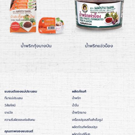
น้ำพริกกุ้งนางป่น
น้ำพริกแจ่วบ็อง
แบรนด์ของแม่ประนอม
ผลิตภัณฑ์
ที่มาแม่ประนอม
น้ำพริก
วิสัยทัศน์
น้ำจิ้ม
รางวัล
น้ำพริกแกง
ความรับผิดชอบต่อสังคม
เครื่องปรุงรสกึ่งสำเร็จรูป
ผลิตภัณฑ์พร้อมปรุง
คุณภาพของแบรนด์
ผลิตภัณฑ์อื่นๆ