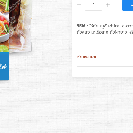
วิธีใช้ :
ใช้ทำเมนูส้มตำไทย สะดว
ถั่วลิสง มะเขือเทศ ถั่วฝักยาว 
อ่านเพิ่มเติม...