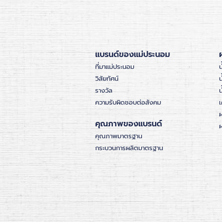
แบรนด์ของแม่ประนอม
ที่มาแม่ประนอม
น
วิสัยทัศน์
น
รางวัล
ความรับผิดชอบต่อสังคม
เ
คุณภาพของแบรนด์
ผ
คุณภาพมาตรฐาน
กระบวนการผลิตมาตรฐาน