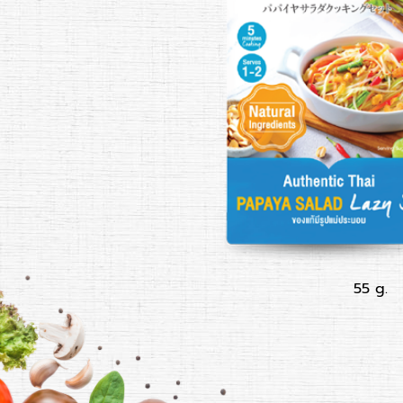
55 g.