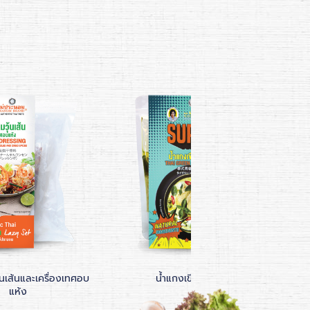
้นเส้นและเครื่องเทศอบ
น้ำแกงเขียวหวาน
น้ำป
แห้ง