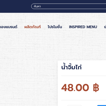
ของแบรนด์
ผลิตภัณฑ์
โปรโมชั่น
INSPIRED MENU
ข
น้ำจิ้มไก่
48.00
฿