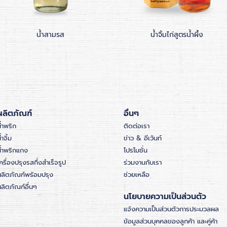
น้ำสามรส
น้ำจิ้มไก่สูตรน้ำผึ้ง
ผลิตภัณฑ์
อื่นๆ
้ำพริก
ติดต่อเรา
้ำจิ้ม
ข่าว & อีเว้นท์
น้ำพริกแกง
โปรโมชั่น
ครื่องปรุงรสกึ่งสำเร็จรูป
ร่วมงานกับเรา
ผลิตภัณฑ์พร้อมปรุง
ช่วยเหลือ
ลิตภัณฑ์อื่นๆ
นโยบายความเป็นส่วนตัว
แจ้งความเป็นส่วนตัวการประมวลผล
ข้อมูลส่วนบุคคลของลูกค้า และคู่ค้า