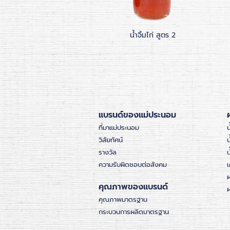
สสับปะรดสูตรเผ็ด
น้ำจิ้มไก่ สูตร 2
แบรนด์ของแม่ประนอม
ที่มาแม่ประนอม
น
วิสัยทัศน์
น
รางวัล
ความรับผิดชอบต่อสังคม
เ
คุณภาพของแบรนด์
ผ
คุณภาพมาตรฐาน
กระบวนการผลิตมาตรฐาน