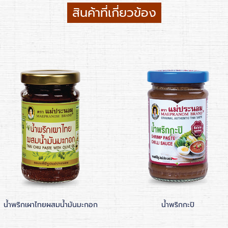
สินค้าที่เกี่ยวข้อง
น้ำพริกเผาไทยผสมน้ำมันมะกอก
น้ำพริกกะปิ