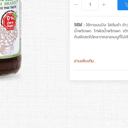
วิธีใช้ :
ใช้ทาขนมปัง ใส่ต้มยำ ข้า
น้ำพริกเผา ไก่ผัดน้ำพริกเผา เต้
กับผักสดได้หลากหลายเมนูที่ไม่
อ่านเพิ่มเติม...