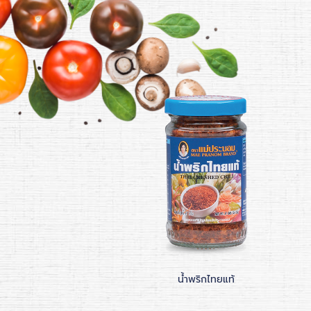
กคั่วอบกรอบ รสดั้งเดิม
น้ำพริกไทยแท้