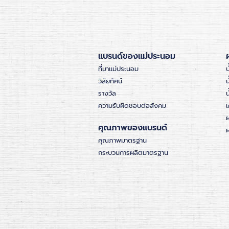
แบรนด์ของแม่ประนอม
ที่มาแม่ประนอม
น
วิสัยทัศน์
น
รางวัล
ความรับผิดชอบต่อสังคม
เ
คุณภาพของแบรนด์
ผ
คุณภาพมาตรฐาน
กระบวนการผลิตมาตรฐาน