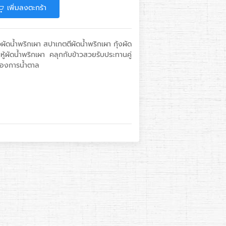
เพิ่มลงตะกร้า
วผัดน้ำพริกเผา สปาเกตตีผัดน้ำพริกเผา กุ้งผัด
าหู้ผัดน้ำพริกเผา คลุกกับข้าวสวยรับประทานคู่
ต้องการน้ำตาล