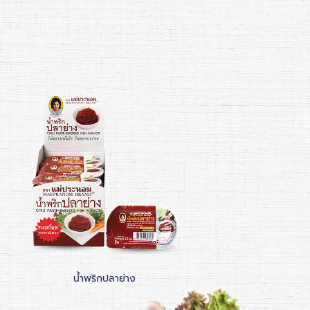
น้ำพริกปลาย่าง
น้ำพริกตาแดงอบก