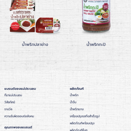
น้ำพริกปลาย่าง
น้ำพริกกะปิ
แบรนด์ของแม่ประนอม
ผลิตภัณฑ์
ที่มาแม่ประนอม
น้ำพริก
วิสัยทัศน์
น้ำจิ้ม
รางวัล
น้ำพริกแกง
ความรับผิดชอบต่อสังคม
เครื่องปรุงรสกึ่งสำเร็จรูป
ผลิตภัณฑ์พร้อมปรุง
คุณภาพของแบรนด์
ผลิตภัณฑ์อื่นๆ