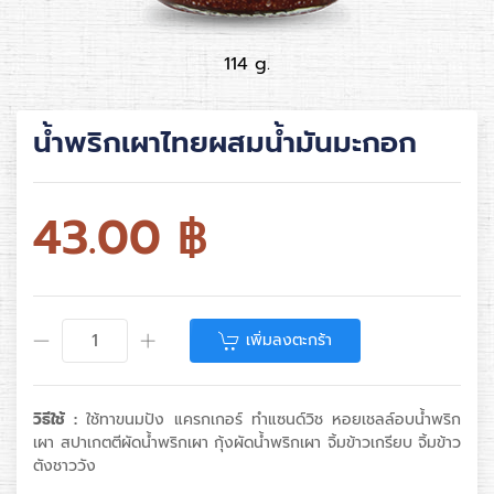
114 g.
น้ำพริกเผาไทยผสมน้ำมันมะกอก
43.00
฿
เพิ่มลงตะกร้า
วิธีใช้ :
ใช้ทาขนมปัง แครกเกอร์ ทำแซนด์วิช หอยเชลล์อบน้ำพริก
เผา สปาเกตตีผัดน้ำพริกเผา กุ้งผัดน้ำพริกเผา จิ้มข้าวเกรียบ จิ้มข้าว
ตังชาววัง