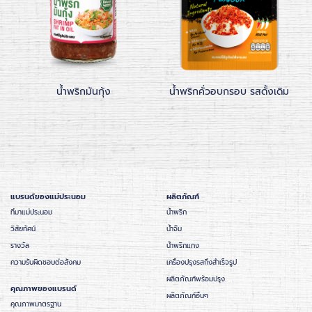
น้ำพริกมันกุ้ง
น้ำพริกคั่วอบกรอบ รสดั้งเดิม
แบรนด์ของแม่ประนอม
ผลิตภัณฑ์
ที่มาแม่ประนอม
น้ำพริก
วิสัยทัศน์
น้ำจิ้ม
รางวัล
น้ำพริกแกง
ความรับผิดชอบต่อสังคม
เครื่องปรุงรสกึ่งสำเร็จรูป
ผลิตภัณฑ์พร้อมปรุง
คุณภาพของแบรนด์
ผลิตภัณฑ์อื่นๆ
คุณภาพมาตรฐาน