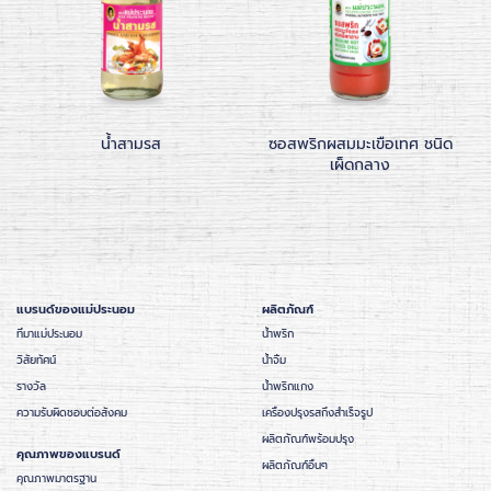
น้ำสามรส
ซอสพริกผสมมะเขือเทศ ชนิด
เผ็ดกลาง
แบรนด์ของแม่ประนอม
ผลิตภัณฑ์
ที่มาแม่ประนอม
น้ำพริก
วิสัยทัศน์
น้ำจิ้ม
รางวัล
น้ำพริกแกง
ความรับผิดชอบต่อสังคม
เครื่องปรุงรสกึ่งสำเร็จรูป
ผลิตภัณฑ์พร้อมปรุง
คุณภาพของแบรนด์
ผลิตภัณฑ์อื่นๆ
คุณภาพมาตรฐาน