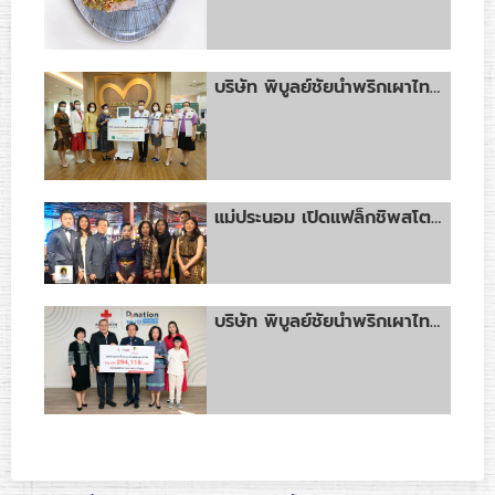
บริษัท พิบูลย์ชัยน้ำพริกเผาไทยแม่ประนอม จำกัด มอบเครื่องไตเทียมให้แก่ทางโรงพยาบาลราชพิพัฒน์ และมอบผลิตภัณฑ์สนับสนุนงาน Bangkok Health Market
แม่ประนอม เปิดแฟล็กชิพสโตร์ ณ ไอคอนสยาม ชั้น G เป็นสาขาแรก
บริษัท พิบูลย์ชัยน้ำพริกเผาไทยแม่ประนอม จำกัด มอบรายได้บริจาคสภากาชาดไทยเมื่อวันที่ 29 มกราคม พ.ศ. 2567