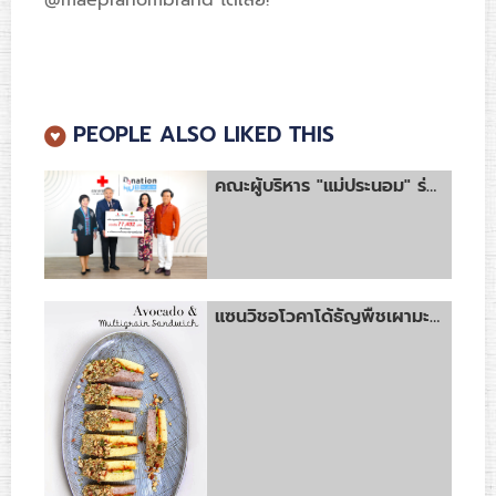
@maepranombrand ได้เลย!
PEOPLE ALSO LIKED THIS
คณะผู้บริหาร "แม่ประนอม" ร่วมส่งมอบเงินบริจาคให้แก่สภากาชาดไทย จากการจำหน่ายผลิตภัณฑ์ “ตราแม่ประนอม”ในงานออกร้านคณะภริยาทูต ครั้งที่ 58 เพื่อการสาธารณะประโยชน์
แซนวิชอโวคาโด้ธัญพืชเผามะกอก