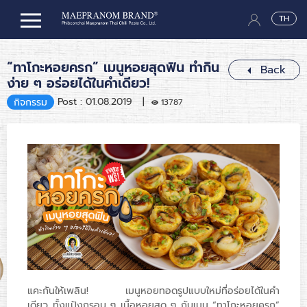
TH
“ทาโกะหอยครก” เมนูหอยสุดฟิน ทำกิน
Back
ง่าย ๆ อร่อยได้ในคำเดียว!
Post : 01.08.2019 |
กิจกรรม
13787
แคะกันให้เพลิน! เมนูหอยทอดรูปแบบใหม่ที่อร่อยได้ในคำ
เดียว ทั้งแป้งกรอบ ๆ เนื้อหอยสด ๆ กับเมนู “ทาโกะหอยครก”