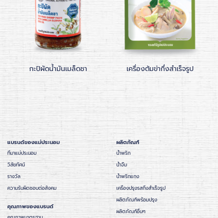
กะปิผัดน้ำมันเมล็ดชา
เครื่องต้มข่ากึ่งสำเร็จรูป
แบรนด์ของแม่ประนอม
ผลิตภัณฑ์
ที่มาแม่ประนอม
น้ำพริก
วิสัยทัศน์
น้ำจิ้ม
รางวัล
น้ำพริกแกง
ความรับผิดชอบต่อสังคม
เครื่องปรุงรสกึ่งสำเร็จรูป
ผลิตภัณฑ์พร้อมปรุง
คุณภาพของแบรนด์
ผลิตภัณฑ์อื่นๆ
คุณภาพมาตรฐาน